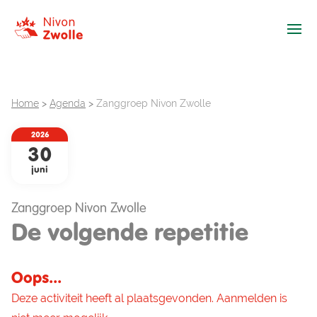
Ope
Home
>
Agenda
>
Zanggroep Nivon Zwolle
2026
30
juni
Zanggroep Nivon Zwolle
De volgende repetitie
Oops...
Deze activiteit heeft al plaatsgevonden. Aanmelden is